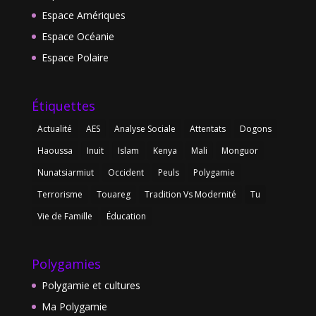
Espace Amériques
Espace Océanie
Espace Polaire
Étiquettes
Actualité
AES
Analyse Sociale
Attentats
Dogons
Haoussa
Inuit
Islam
Kenya
Mali
Monguor
Nunatsiarmiut
Occident
Peuls
Polygamie
Terrorisme
Touareg
Tradition Vs Modernité
Tu
Vie de Famille
Éducation
Polygamies
Polygamie et cultures
Ma Polygamie