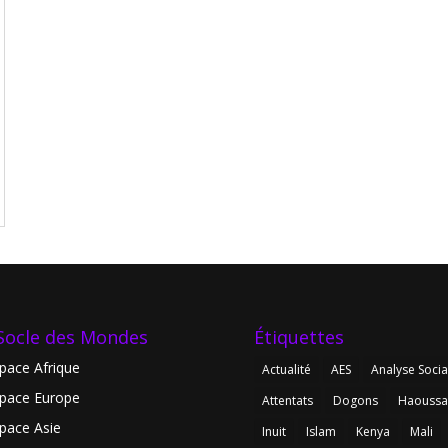
Socle des Mondes
Étiquettes
pace Afrique
Actualité
AES
Analyse Socia
pace Europe
Attentats
Dogons
Haoussa
pace Asie
Inuit
Islam
Kenya
Mali