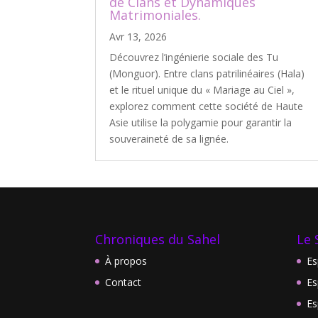
de Clans et Dynamiques
Matrimoniales.
Avr 13, 2026
Découvrez l’ingénierie sociale des Tu
(Monguor). Entre clans patrilinéaires (Hala)
et le rituel unique du « Mariage au Ciel »,
explorez comment cette société de Haute
Asie utilise la polygamie pour garantir la
souveraineté de sa lignée.
Chroniques du Sahel
Le 
À propos
Es
Contact
Es
Es