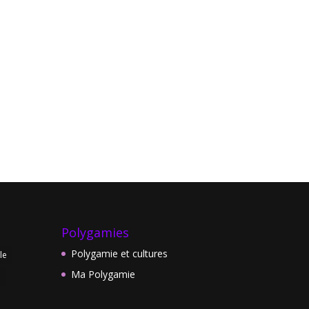
Polygamies
Polygamie et cultures
le
Ma Polygamie