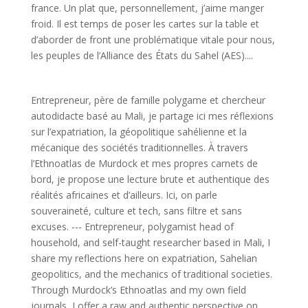
france. Un plat que, personnellement, j’aime manger
froid. Il est temps de poser les cartes sur la table et
d’aborder de front une problématique vitale pour nous,
les peuples de l’Alliance des États du Sahel (AES)....
Entrepreneur, père de famille polygame et chercheur
autodidacte basé au Mali, je partage ici mes réflexions
sur l’expatriation, la géopolitique sahélienne et la
mécanique des sociétés traditionnelles. À travers
l’Ethnoatlas de Murdock et mes propres carnets de
bord, je propose une lecture brute et authentique des
réalités africaines et d’ailleurs. Ici, on parle
souveraineté, culture et tech, sans filtre et sans
excuses. --- Entrepreneur, polygamist head of
household, and self-taught researcher based in Mali, I
share my reflections here on expatriation, Sahelian
geopolitics, and the mechanics of traditional societies.
Through Murdock’s Ethnoatlas and my own field
journals, I offer a raw and authentic perspective on