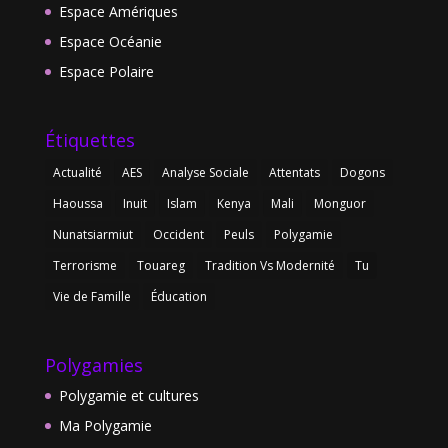
Espace Amériques
Espace Océanie
Espace Polaire
Étiquettes
Actualité
AES
Analyse Sociale
Attentats
Dogons
Haoussa
Inuit
Islam
Kenya
Mali
Monguor
Nunatsiarmiut
Occident
Peuls
Polygamie
Terrorisme
Touareg
Tradition Vs Modernité
Tu
Vie de Famille
Éducation
Polygamies
Polygamie et cultures
Ma Polygamie