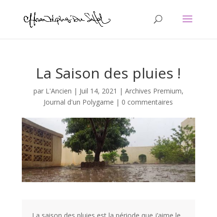
La Saison des pluies !
par
L'Ancien
|
Juil 14, 2021
|
Archives Premium
,
Journal d'un Polygame
|
0 commentaires
La saison des pluies est la période que j’aime le