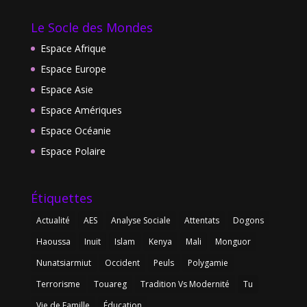
Le Socle des Mondes
Espace Afrique
Espace Europe
Espace Asie
Espace Amériques
Espace Océanie
Espace Polaire
Étiquettes
Actualité
AES
Analyse Sociale
Attentats
Dogons
Haoussa
Inuit
Islam
Kenya
Mali
Monguor
Nunatsiarmiut
Occident
Peuls
Polygamie
Terrorisme
Touareg
Tradition Vs Modernité
Tu
Vie de Famille
Éducation