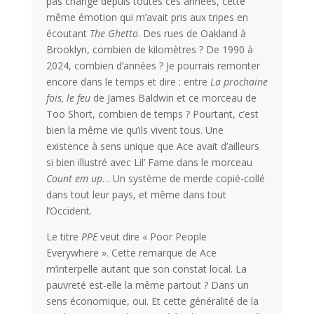
pas changé depuis toutes ces années, cette
même émotion qui m’avait pris aux tripes en
écoutant
The Ghetto
. Des rues de Oakland à
Brooklyn, combien de kilomètres ? De 1990 à
2024, combien d’années ? Je pourrais remonter
encore dans le temps et dire : entre
La prochaine
fois, le feu
de James Baldwin et ce morceau de
Too Short, combien de temps ? Pourtant, c’est
bien la même vie qu’ils vivent tous. Une
existence à sens unique que Ace avait d’ailleurs
si bien illustré avec Lil’ Fame dans le morceau
Count em up
… Un système de merde copié-collé
dans tout leur pays, et même dans tout
l’Occident.
Le titre
PPE
veut dire « Poor People
Everywhere ». Cette remarque de Ace
m’interpelle autant que son constat local. La
pauvreté est-elle la même partout ? Dans un
sens économique, oui. Et cette généralité de la